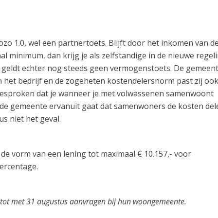
ozo 1.0, wel een partnertoets. Blijft door het inkomen van d
l minimum, dan krijg je als zelfstandige in de nieuwe regel
 geldt echter nog steeds geen vermogenstoets. De gemeen
an het bedrijf en de zogeheten kostendelersnorm past zij oo
gesproken dat je wanneer je met volwassenen samenwoont
at de gemeente ervanuit gaat dat samenwoners de kosten del
s niet het geval.
 de vorm van een lening tot maximaal € 10.157,- voor
percentage.
 tot met 31 augustus aanvragen bij hun woongemeente.