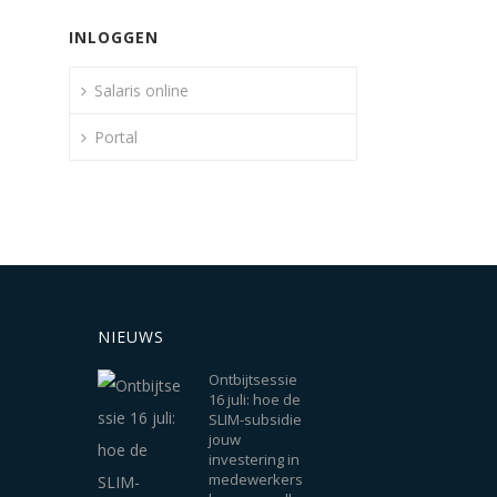
INLOGGEN
Salaris online
Portal
NIEUWS
Ontbijtsessie
16 juli: hoe de
SLIM-subsidie
jouw
investering in
medewerkers