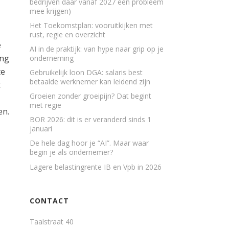
bedrijven daar vanaf 2027 een probleem
mee krijgen)
Het Toekomstplan: vooruitkijken met
rust, regie en overzicht
e
AI in de praktijk: van hype naar grip op je
ing
onderneming
te
Gebruikelijk loon DGA: salaris best
betaalde werknemer kan leidend zijn
k
Groeien zonder groeipijn? Dat begint
met regie
en.
BOR 2026: dit is er veranderd sinds 1
januari
De hele dag hoor je “AI”. Maar waar
begin je als ondernemer?
Lagere belastingrente IB en Vpb in 2026
CONTACT
Taalstraat 40