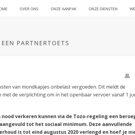
OME
OVER ONS
ONZE AANPAK
ONZE DIENSTEN
WE
L EEN PARTNERTOETS
ten van mondkapjes onbelast vergoeden. Dit meldt de
n met de verplichting om in het openbaar vervoer vanaf 1 ju
in nood verkeren kunnen via de Tozo-regeling een beroe
 aangevuld tot het sociaal minimum. Deze aanvullende
houd is tot eind augustus 2020 verlengd en hoef je ni