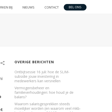
BEL ONS
RKEN BIJ
NIEUWS
CONTACT
OVERIGE BERICHTEN
Ontbijtsessie 16 juli: hoe de SLIM-
subsidie jouw investering in
ni
medewerkers kan versnellen
Vermogensbeheer en
familieverhoudingen: hoe houd je de
p
balans?
Waarom salarisgesprekken steeds
moeilijker worden (en waarom veel mkb-
et