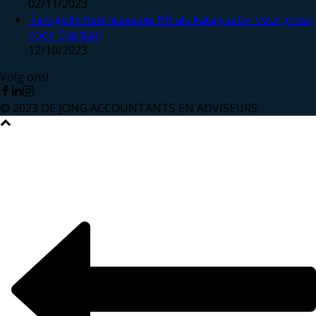
02/11/2023
Terugblik Kennissessie: HR als katalysator voor groei
door Qapitaal
12/10/2023
Volg ons!
© 2023 DE JONG ACCOUNTANTS EN ADVISEURS