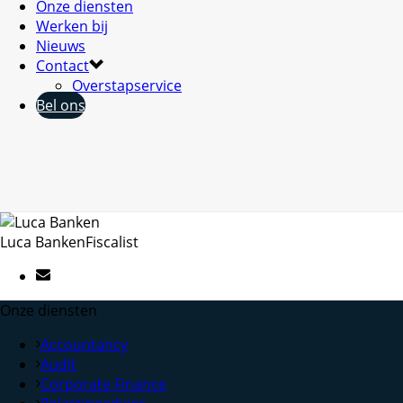
Onze diensten
Werken bij
Nieuws
Contact
Overstapservice
Bel ons
Luca Banken
Fiscalist
Onze diensten
Accountancy
Audit
Corporate Finance