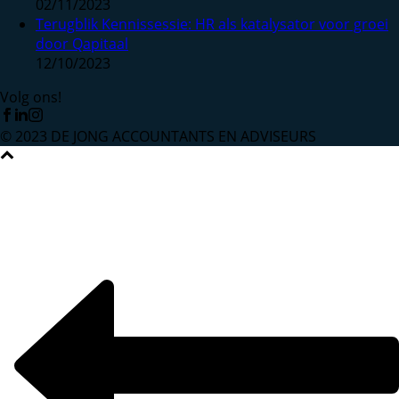
02/11/2023
Terugblik Kennissessie: HR als katalysator voor groei
door Qapitaal
12/10/2023
Volg ons!
© 2023 DE JONG ACCOUNTANTS EN ADVISEURS