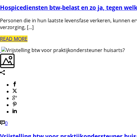
Hospicediensten btw-belast en zo ja, tegen welk
Personen die in hun laatste levensfase verkeren, kunnen erv
verzorging, [...]
READ MORE
0
Vrijstelling btw voor praktijkondersteuner huis