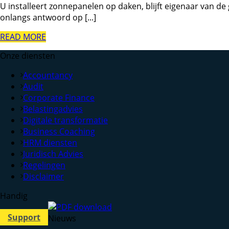
U installeert zonnepanelen op daken, blijft eigenaar van 
onlangs antwoord op [...]
READ MORE
Onze diensten
Accountancy
Audit
Corporate Finance
Belastingadvies
Digitale transformatie
Business Coaching
HRM diensten
Juridisch Advies
Regelingen
Disclaimer
Handig
Support
Nieuws