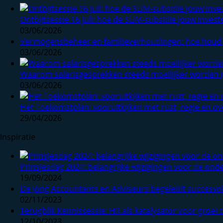
Ontbijtsessie 16 juli: hoe de SLIM-subsidie jouw inves
03/06/2026
Vermogensbeheer en familieverhoudingen: hoe houd 
03/06/2026
Waarom salarisgesprekken steeds moeilijker worden 
03/06/2026
Het Toekomstplan: vooruitkijken met rust, regie en ov
29/04/2026
Inspiratie
Prinsjesdag 2024: belangrijke wijzigingen voor de on
19/09/2024
De Jong Accountants en Adviseurs begeleidt succesvo
02/11/2023
Terugblik Kennissessie: HR als katalysator voor groei 
12/10/2023