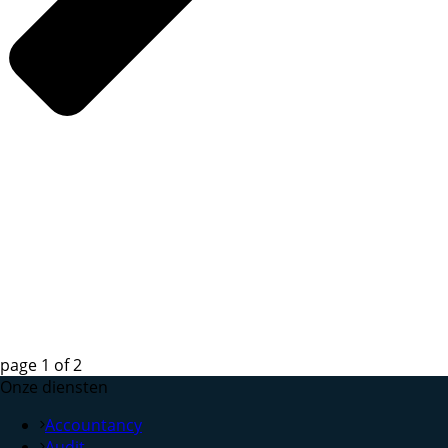
page
1
of
2
Onze diensten
Accountancy
Audit