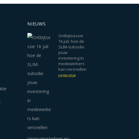
NIEUWS
Ontbijtsessie
16 juli: hoe de
SLIM-subsidie
jouw
investering in
medewerkers
kan versnellen
03/06/2026
atie
g
Vermogensbeheer en