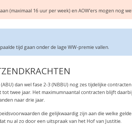
jbaan (maximaal 16 uur per week) en AOW’ers mogen nog we
aalde tijd gaan onder de lage WW-premie vallen.
ITZENDKRACHTEN
(ABU) dan wel fase 2-3 (NBBU) nog zes tijdelijke contracte
t tot twee jaar. Het maximumnaantal contracten blijft daarb
nden naar drie jaar.
beidsvoorwaarden die gelijkwaardig zijn aan die welke gelde
at nu al zo door een uitspraak van het Hof van Justitie.