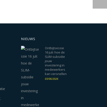
NIEUWS
Ontbijtsessie
16 juli: hoe de
SLIM-subsidie
jouw
investering in
medewerkers
kan versnellen
03/06/2026
atie
g