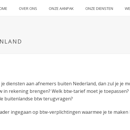
OME
OVER ONS
ONZE AANPAK
ONZE DIENSTEN
WE
ENLAND
t je diensten aan afnemers buiten Nederland, dan zul je je 
tw in rekening brengen? Welk btw-tarief moet je toepassen? 
de buitenlandse btw terugvragen?
nader ingegaan op btw-verplichtingen waarmee je te maken k