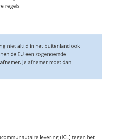
e regels.
ng niet altijd in het buitenland ook
 binnen de EU een zogenoemde
e afnemer. Je afnemer moet dan
racommunautaire levering (ICL) tegen het