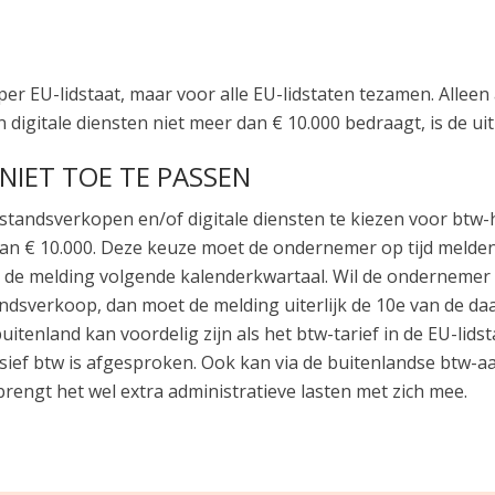
er EU-lidstaat, maar voor alle EU-lidstaten tezamen. Alleen 
 digitale diensten niet meer dan € 10.000 bedraagt, is de u
IET TOE TE PASSEN
tandsverkopen en/of digitale diensten te kiezen voor btw-h
n € 10.000. Deze keuze moet de ondernemer op tijd melden 
p de melding volgende kalenderkwartaal. Wil de ondernemer
tandsverkoop, dan moet de melding uiterlijk de 10e van de d
buitenland kan voordelig zijn als het btw-tarief in de EU-li
lusief btw is afgesproken. Ook kan via de buitenlandse btw-a
rengt het wel extra administratieve lasten met zich mee.