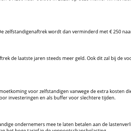
De zelfstandigenaftrek wordt dan verminderd met € 250 naar
rek de laatste jaren steeds meer geld. Ook dit zal bij de voo
gemoetkoming voor zelfstandigen vanwege de extra kosten di
r investeringen en als buffer voor slechtere tijden.
tandige ondernemers mee te laten betalen aan de lastenverl
van het hoge tarief in de vennootschapsbelasting.