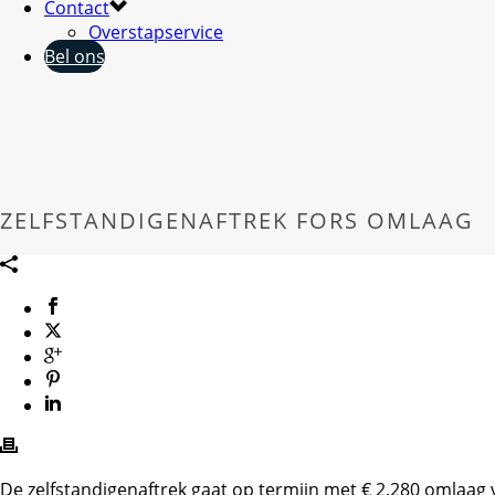
Contact
Overstapservice
Bel ons
ZELFSTANDIGENAFTREK FORS OMLAAG
De zelfstandigenaftrek gaat op termijn met € 2.280 omlaag v