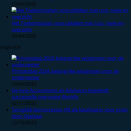
03/06/2026
Het Toekomstplan: vooruitkijken met rust, regie en
overzicht
29/04/2026
Inspiratie
Prinsjesdag 2024: belangrijke wijzigingen voor de
ondernemer
19/09/2024
De Jong Accountants en Adviseurs begeleidt
succesvolle overname Workfix
02/11/2023
Terugblik Kennissessie: HR als katalysator voor groei
door Qapitaal
12/10/2023