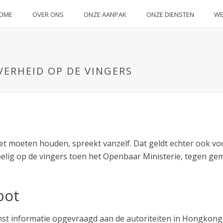
OME
OVER ONS
ONZE AANPAK
ONZE DIENSTEN
WE
VERHEID OP DE VINGERS
 moeten houden, spreekt vanzelf. Dat geldt echter ook voo
elig op de vingers toen het Openbaar Ministerie, tegen gem
bot
enst informatie opgevraagd aan de autoriteiten in Hongkong