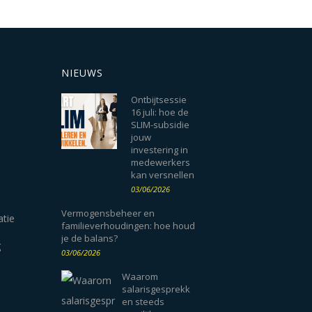
NIEUWS
Ontbijtsessie
16 juli: hoe de
SLIM-subsidie
jouw
investering in
medewerkers
kan versnellen
03/06/2026
Vermogensbeheer en
atie
familieverhoudingen: hoe houd
je de balans?
g
03/06/2026
Waarom
salarisgesprekk
en steeds