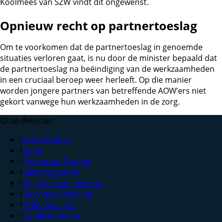
Koolmees van SZW vindt dit ongewenst.
Opnieuw recht op partnertoeslag
Om te voorkomen dat de partnertoeslag in genoemde
situaties verloren gaat, is nu door de minister bepaald dat
de partnertoeslag na beëindiging van de werkzaamheden
in een cruciaal beroep weer herleeft. Op die manier
worden jongere partners van betreffende AOW’ers niet
gekort vanwege hun werkzaamheden in de zorg.
Onze diensten
Accountancy
Audit
Corporate Finance
Belastingadvies
Digitale transformatie
Business Coaching
HRM diensten
Juridisch Advies