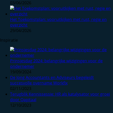
03/06/2026
Het Toekomstplan: vooruitkijken met rust, regie en
overzicht
29/04/2026
Inspiratie
Prinsjesdag 2024: belangrijke wijzigingen voor de
ondernemer
19/09/2024
De Jong Accountants en Adviseurs begeleidt
succesvolle overname Workfix
02/11/2023
Terugblik Kennissessie: HR als katalysator voor groei
door Qapitaal
12/10/2023