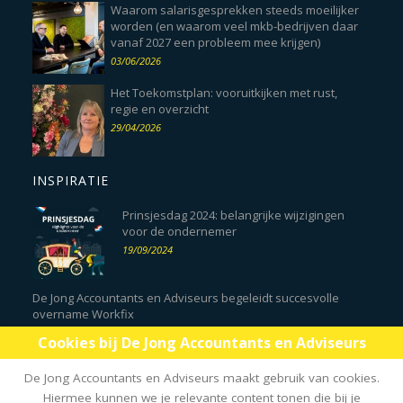
Waarom salarisgesprekken steeds moeilijker
worden (en waarom veel mkb-bedrijven daar
vanaf 2027 een probleem mee krijgen)
03/06/2026
Het Toekomstplan: vooruitkijken met rust,
regie en overzicht
29/04/2026
INSPIRATIE
Prinsjesdag 2024: belangrijke wijzigingen
voor de ondernemer
19/09/2024
De Jong Accountants en Adviseurs begeleidt succesvolle
overname Workfix
02/11/2023
Cookies bij De Jong Accountants en Adviseurs
Terugblik Kennissessie: HR als katalysator voor groei door
De Jong Accountants en Adviseurs maakt gebruik van cookies.
Qapitaal
Hiermee kunnen we je relevante content tonen die bij je
12/10/2023