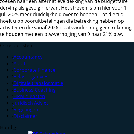
zoeken naar een alternatieve dekking van de budgettaire
derving als gevolg hiervan. Het streven is om hier voor 1
juli 2025 meer duidelijkheid over te hebben. Tot die tijd
hoeft u op vooruitbetalingen die betrekking hebben op
activiteiten die vanaf 2026 plaatsvinden nog geen rekening
te houden met een btw-verhoging van 9 naar 21% btw.
Onze diensten
Accountancy
Audit
Corporate Finance
Belastingadvies
Digitale transformatie
Business Coaching
HRM diensten
Juridisch Advies
Regelingen
Disclaimer
Handig