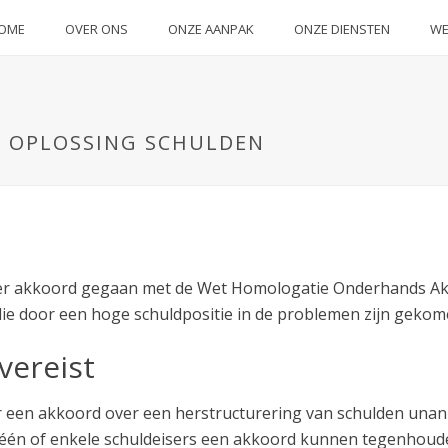
OME
OVER ONS
ONZE AANPAK
ONZE DIENSTEN
WE
E OPLOSSING SCHULDEN
er akkoord gegaan met de Wet Homologatie Onderhands Ak
die door een hoge schuldpositie in de problemen zijn gekom
vereist
r een akkoord over een herstructurering van schulden unani
dat één of enkele schuldeisers een akkoord kunnen tegenhou