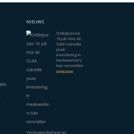
NIEUWS
Ontbijtsessie
16 juli: hoe de
SLIM-subsidie
jouw
investering in
medewerkers
kan versnellen
03/06/2026
atie
g
Vermogensbeheer en