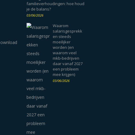
familieverhoudingen: hoe houd
je de balans?
03/06/2026
Waarom
salarisgesprekk
en steeds
moeilijker
worden (en
waarom veel
mkb-bedrijven
daar vanaf 2027
een probleem
mee krijgen)
03/06/2026