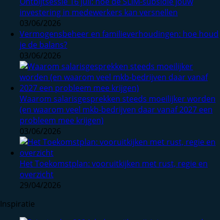
Ontbijtsessie 16 juli: hoe de SLIM-subsidie jouw
investering in medewerkers kan versnellen
03/06/2026
Vermogensbeheer en familieverhoudingen: hoe houd
je de balans?
03/06/2026
Waarom salarisgesprekken steeds moeilijker worden
(en waarom veel mkb-bedrijven daar vanaf 2027 een
probleem mee krijgen)
03/06/2026
Het Toekomstplan: vooruitkijken met rust, regie en
overzicht
29/04/2026
Inspiratie