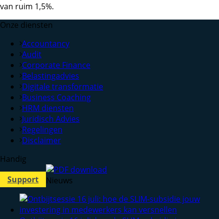
van ruim 1,5%.
Onze diensten
Accountancy
Audit
Corporate Finance
Belastingadvies
Digitale transformatie
Business Coaching
HRM diensten
Juridisch Advies
Regelingen
Disclaimer
Handig
Support
Nieuws