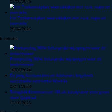
03/06/2026
Het Toekomstplan: vooruitkijken met rust, regie en
overzicht
29/04/2026
Inspiratie
Prinsjesdag 2024: belangrijke wijzigingen voor de
ondernemer
19/09/2024
De Jong Accountants en Adviseurs begeleidt
succesvolle overname Workfix
02/11/2023
Terugblik Kennissessie: HR als katalysator voor groei
door Qapitaal
12/10/2023