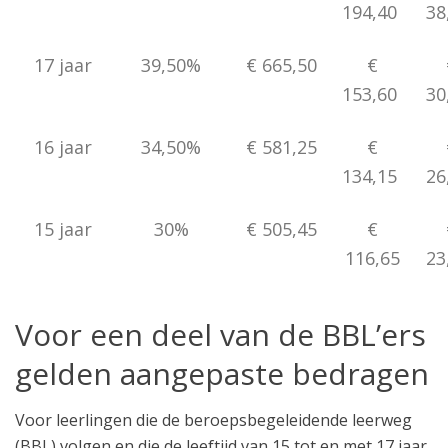
194,40
38
17 jaar
39,50%
€ 665,50
€
153,60
30
16 jaar
34,50%
€ 581,25
€
134,15
26
15 jaar
30%
€ 505,45
€
116,65
23
Voor een deel van de BBL’ers
gelden aangepaste bedragen
Voor leerlingen die de beroepsbegeleidende leerweg
(BBL) volgen en die de leeftijd van 15 tot en met 17 jaar