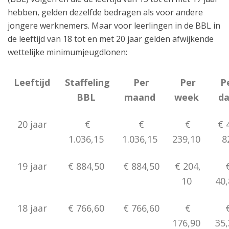
hebben, gelden dezelfde bedragen als voor andere
jongere werknemers. Maar voor leerlingen in de BBL in
de leeftijd van 18 tot en met 20 jaar gelden afwijkende
wettelijke minimumjeugdlonen:
Leeftijd
Staffeling
Per
Per
P
BBL
maand
week
d
20 jaar
€
€
€
€ 
1.036,15
1.036,15
239,10
8
19 jaar
€ 884,50
€ 884,50
€ 204,
10
40
18 jaar
€ 766,60
€ 766,60
€
176,90
35