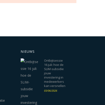
NIEUWS
Ontbijtsessie
16 juli: hoe de
SLIM-subsidie
jouw
investering in
medewerkers
kan versnellen
03/06/2026
atie