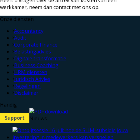
Heeft u vragen over de aftrek van kosten van een
werkkamer, neem dan contact met ons op.
Onze diensten
Accountancy
Audit
Corporate Finance
Belastingadvies
Digitale transformatie
Business Coaching
HRM diensten
Juridisch Advies
Regelingen
Disclaimer
Handig
Support
Nieuws