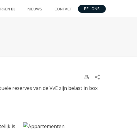
BEL ONS
RKEN BIJ
NIEUWS
CONTACT
uele reserves van de VvE zijn belast in box
lijk is