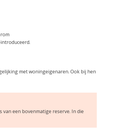
aarom
eïntroduceerd.
ergelijking met woningeigenaren. Ook bij hen
is van een bovenmatige reserve. In die