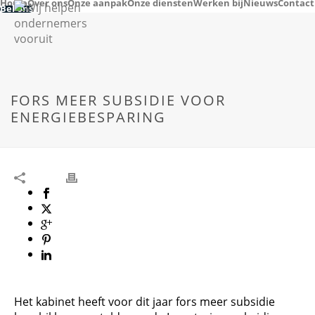
Home
Over ons
Onze aanpak
Onze diensten
Werken bij
Nieuws
Contact
Bel ons
FORS MEER SUBSIDIE VOOR
ENERGIEBESPARING
Het kabinet heeft voor dit jaar fors meer subsidie