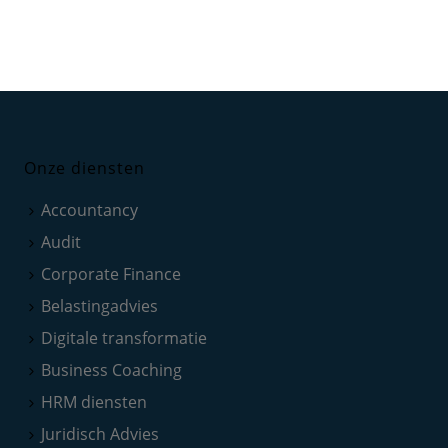
Onze diensten
Accountancy
Audit
Corporate Finance
Belastingadvies
Digitale transformatie
Business Coaching
HRM diensten
Juridisch Advies