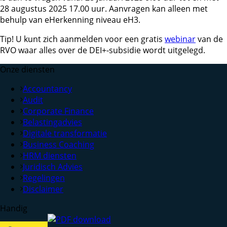
28 augustus 2025 17.00 uur. Aanvragen kan alleen met
behulp van eHerkenning niveau eH3.
Tip!
U kunt zich aanmelden voor een gratis
webinar
van de
RVO waar alles over de DEI+-subsidie wordt uitgelegd.
Onze diensten
Accountancy
Audit
Corporate Finance
Belastingadvies
Digitale transformatie
Business Coaching
HRM diensten
Juridisch Advies
Regelingen
Disclaimer
Handig