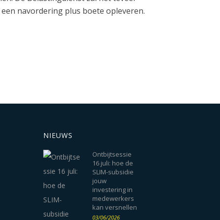
e een navordering plus boete opleveren.
NIEUWS
Ontbijtsessie
16 juli: hoe de
SLIM-subsidie
jouw
investering in
medewerkers
kan versnellen
03/06/2026