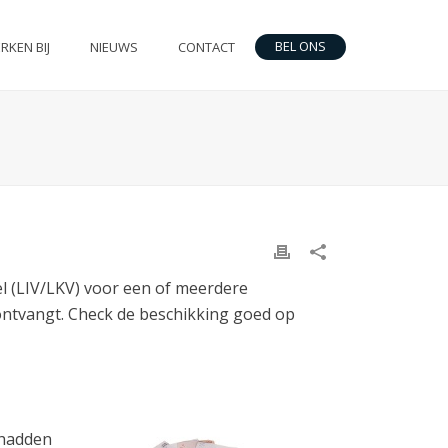
BEL ONS
RKEN BIJ
NIEUWS
CONTACT
 (LIV/LKV) voor een of meerdere
u ontvangt. Check de beschikking goed op
 hadden