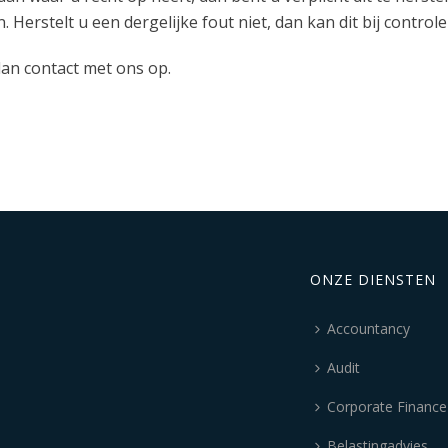
Herstelt u een dergelijke fout niet, dan kan dit bij control
dan contact met ons op.
ONZE DIENSTEN
Accountancy
Audit
Corporate Finance
Belastingadvies