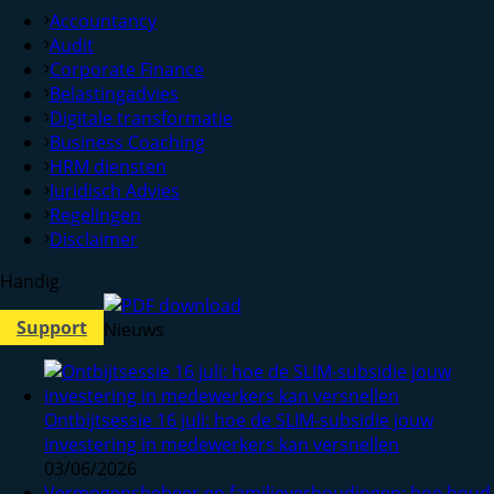
Accountancy
Audit
Corporate Finance
Belastingadvies
Digitale transformatie
Business Coaching
HRM diensten
Juridisch Advies
Regelingen
Disclaimer
Handig
Support
Nieuws
Ontbijtsessie 16 juli: hoe de SLIM-subsidie jouw
investering in medewerkers kan versnellen
03/06/2026
Vermogensbeheer en familieverhoudingen: hoe houd