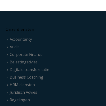
Onze diensten
Accountancy
Audit
Corporate Finance
Belastingadvies
Digitale transformatie
Business Coaching
HRM diensten
Juridisch Advies
Regelingen