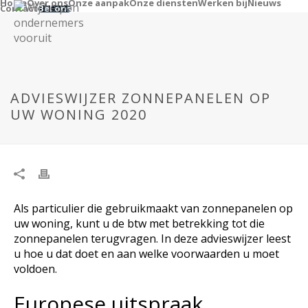
Home
Over ons
Onze aanpak
Onze diensten
Werken bij
Nieuws
Contact
Bel ons
ADVIESWIJZER ZONNEPANELEN OP
UW WONING 2020
Als particulier die gebruikmaakt van zonnepanelen op
uw woning, kunt u de btw met betrekking tot die
zonnepanelen terugvragen. In deze advieswijzer leest
u hoe u dat doet en aan welke voorwaarden u moet
voldoen.
Europese uitspraak