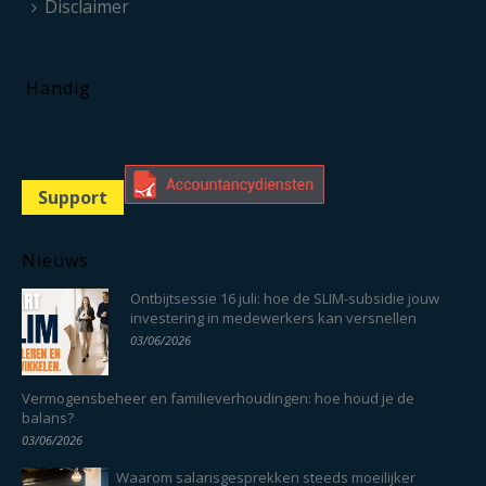
Disclaimer
Handig
Support
Nieuws
Ontbijtsessie 16 juli: hoe de SLIM-subsidie jouw
investering in medewerkers kan versnellen
03/06/2026
Vermogensbeheer en familieverhoudingen: hoe houd je de
balans?
03/06/2026
Waarom salarisgesprekken steeds moeilijker