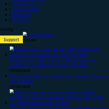
HRM diensten
Juridisch Advies
Regelingen
Disclaimer
Handig
Support
Nieuws
Ontbijtsessie 16 juli: hoe de SLIM-subsidie jouw
investering in medewerkers kan versnellen
03/06/2026
Vermogensbeheer en familieverhoudingen: hoe houd
je de balans?
03/06/2026
Waarom salarisgesprekken steeds moeilijker worden