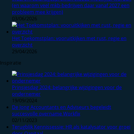
(en waarom veel mkb-bedrijven daar vanaf 2027 een
probleem mee krijgen)
03/06/2026
Het Toekomstplan: vooruitkijken met rust, regie en
overzicht
29/04/2026
Inspiratie
Prinsjesdag 2024: belangrijke wijzigingen voor de
ondernemer
19/09/2024
De Jong Accountants en Adviseurs begeleidt
succesvolle overname Workfix
02/11/2023
Terugblik Kennissessie: HR als katalysator voor groei
door Qapitaal