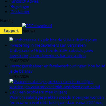
Juridisch Advies
Regelingen
Disclaimer
Handig
Support
Nieuws
Ontbijtsessie 16 juli: hoe de SLIM-subsidie jouw
investering in medewerkers kan versnellen
03/06/2026
Vermogensbeheer en familieverhoudingen: hoe houd
je de balans?
03/06/2026
Waarom salarisgesprekken steeds moeilijker worden
(en waarom veel mkb-bedrijven daar vanaf 2027 een