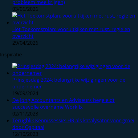
probleem mee krijgen)
03/06/2026
Het Toekomstplan: vooruitkijken met rust, regie en
overzicht
29/04/2026
Inspiratie
Prinsjesdag 2024: belangrijke wijzigingen voor de
ondernemer
19/09/2024
De Jong Accountants en Adviseurs begeleidt
succesvolle overname Workfix
02/11/2023
Terugblik Kennissessie: HR als katalysator voor groei
door Qapitaal
12/10/2023