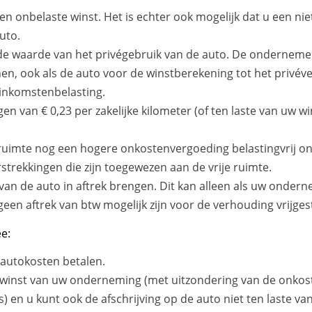
en onbelaste winst. Het is echter ook mogelijk dat u een niet-
uto.
e waarde van het privégebruik van de auto. De ondernemer
, ook als de auto voor de winstberekening tot het privév
 inkomstenbelasting.
en van € 0,23 per zakelijke kilometer (of ten laste van uw 
e ruimte nog een hogere onkostenvergoeding belastingvrij on
trekkingen die zijn toegewezen aan de vrije ruimte.
n de auto in aftrek brengen. Dit kan alleen als uw onderne
een aftrek van btw mogelijk zijn voor de verhouding vrijgest
e:
 autokosten betalen.
e winst van uw onderneming (met uitzondering van de onko
s) en u kunt ook de afschrijving op de auto niet ten laste