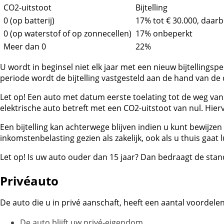
CO2-uitstoot
Bijtelling
0 (op batterij)
17% tot € 30.000, daar
0 (op waterstof of op zonnecellen)
17% onbeperkt
Meer dan 0
22%
U wordt in beginsel niet elk jaar met een nieuw bijtellings
periode wordt de bijtelling vastgesteld aan de hand van d
Let op!
Een auto met datum eerste toelating tot de weg van u
elektrische auto betreft met een CO2-uitstoot van nul. Hie
Een bijtelling kan achterwege blijven indien u kunt bewijz
inkomstenbelasting gezien als zakelijk, ook als u thuis gaat
Let op!
Is uw auto ouder dan 15 jaar? Dan bedraagt de stan
Privéauto
De auto die u in privé aanschaft, heeft een aantal voordelen
De auto blijft uw privé-eigendom.