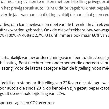
in de meeste gevallen te maken met een bijtelling privégebrui
t privégebruik auto. Kunt u dit privégebruik niet bepalen,
vierde jaar van aanschaf of ingeval bij de aanschaf geen rec
ties, dan kan sowieso een deel van de btw niet in aftrek w
n aftrek worden gebracht. Ook de niet-aftrekbare btw vanweg
 60% (100% -/- 40%) x 2,7%. U kunt immers ook maar 60% van a
 zijn afhankelijk van uw ondernemingsvorm: bent u directeur
onbelasting. Bent u echter een ondernemer die opereert van
asting. Voor de laatste categorie kan de bijtelling nooit m
t geldt een standaardbijtelling van 22% van de cataloguswaa
 is voor auto’s die sinds 2019 op kenteken zijn gezet, beperk
geldt de normale bijtelling van 22%.
gspercentages en CO2-grenzen: