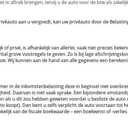
et in aftrek brengen, tenzij u de auto voor de btw als zakeli
véauto aan u vergoedt, kan uw privéauto door de Belastin
k of privé, is afhankelijk van allerlei, vaak niet precies b
tal grove vuistregels te geven. Zo is bij lage afschrijvingsko
e. Wij kunnen aan de hand van alle gegevens een berekenin
er in de inkomstenbelasting deze in beginsel niet overbren
eid. Daarvan is niet vaak sprake. Een bijzondere omstandigh
als u dit zou hebben geweten voordat u besliste de auto op
uto koopt). Dan bent u zelfs verplicht de auto voortaan to
elijk van de fiscale boekwaarde – een boekwinst of -verlies