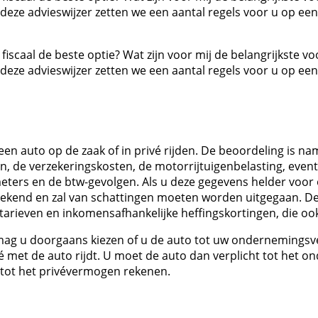
ze advieswijzer zetten we een aantal regels voor u op een r
 fiscaal de beste optie? Wat zijn voor mij de belangrijkste v
ze advieswijzer zetten we een aantal regels voor u op een r
en auto op de zaak of in privé rijden. De beoordeling is nam
, de verzekeringskosten, de motorrijtuigenbelasting, event
ilometers en de btw-gevolgen. Als u deze gegevens helder voo
 bekend en zal van schattingen moeten worden uitgegaan. De
rieven en inkomensafhankelijke heffingskortingen, die ook
ag u doorgaans kiezen of u de auto tot uw ondernemingsve
ivé met de auto rijdt. U moet de auto dan verplicht tot he
t tot het privévermogen rekenen.