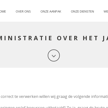
OME
OVER ONS
ONZE AANPAK
ONZE DIENSTEN
WE
INISTRATIE OVER HET J
 correct te verwerken willen wij graag de volgende informat
eringen en/of bonussen uitbetaald? Zo ja, graag de bruto