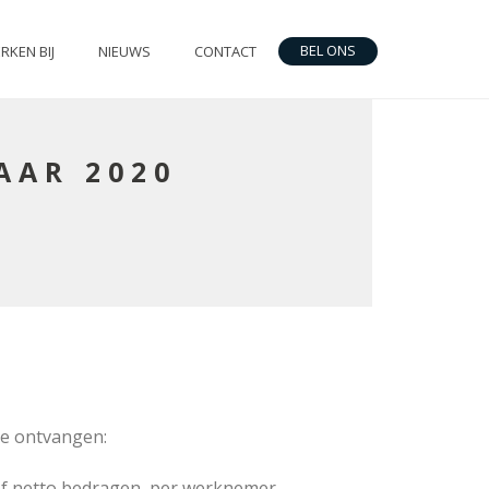
BEL ONS
RKEN BIJ
NIEUWS
CONTACT
AAR 2020
ie ontvangen:
 of netto bedragen, per werknemer