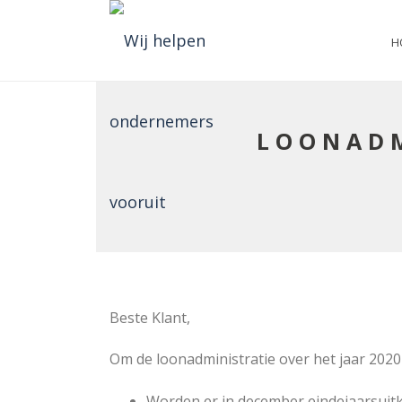
H
LOONADM
Beste Klant,
Om de loonadministratie over het jaar 2020
Worden er in december eindejaarsuitk