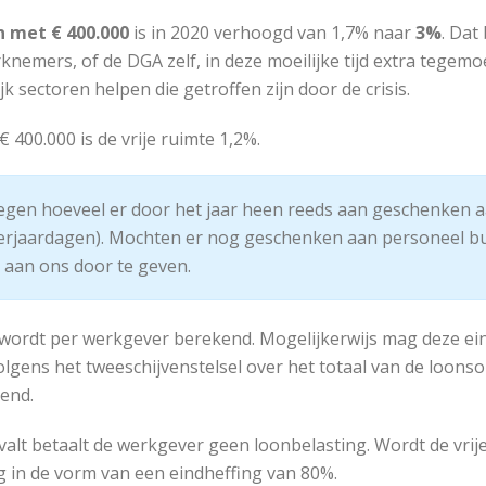
n met € 400.000
is in 2020 verhoogd van 1,7% naar
3%
. Dat
rknemers, of de DGA zelf, in deze moeilijke tijd extra tegem
k sectoren helpen die getroffen zijn door de crisis.
 400.000 is de vrije ruimte 1,2%.
legen hoeveel er door het jaar heen reeds aan geschenken a
verjaardagen). Mochten er nog geschenken aan personeel bui
t aan ons door te geven.
 wordt per werkgever berekend. Mogelijkerwijs mag deze ei
olgens het tweeschijvenstelsel over het totaal van de loon
end.
valt betaalt de werkgever geen loonbelasting. Wordt de vrij
 in de vorm van een eindheffing van 80%.