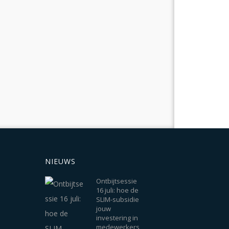
NIEUWS
Ontbijtsessie
16 juli: hoe de
SLIM-subsidie
jouw
investering in
medewerkers